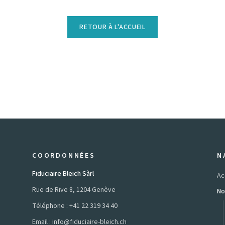
RETOUR À L'ACCUEIL
COORDONNÉES
N
Fiduciaire Bleich Sàrl
Ac
Rue de Rive 8, 1204 Genève
No
Téléphone :
+41 22 319 34 40
Email :
info@fiduciaire-bleich.ch